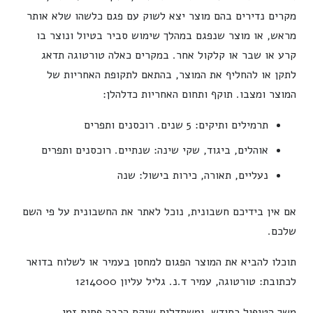
מקרים נדירים בהם מוצר יצא לשוק עם פגם כלשהו שלא אותר
מראש, או מוצר שנפגם במהלך שימוש סביר בטיול ונוצר בו
קרע או שבר או קלקול אחר. במקרים כאלה טורטוגה תדאג
לתקן או להחליף את המוצר, בהתאם לתקופת האחריות של
המוצר ומצבו. תוקף ותחום האחריות כדלהלן:
תרמילים ותיקים: 5 שנים. רוכסנים ותפרים
אוהלים, ביגוד, שקי שינה: שנתיים. רוכסנים ותפרים
נעליים, תאורה, כירות בישול: שנה
אם אין בידיכם חשבונית, נוכל לאתר את החשבונית על פי השם
שלכם.
תוכלו להביא את המוצר הפגום למחסן בעמיר או לשלוח בדואר
לכתובת: טורטוגה, עמיר ד.נ. גליל עליון 1214000
משך הטיפול כחודש, ומשתדלים שיקח הרבה פחות זמן.