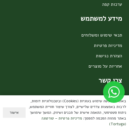
ערכות קפה
מידע למשתמש
תנאי שימוש ומשלוחים
מדיניות פרטיות
הצהרת נגישות
אחריות על מוצרים
צרו קשר
קיבוץ עמיר, הגליל העליון
באתר זה נעשה שימוש בעוגיות (Cookies) ובטכנולוגיות דומות,
contact@tortuga.co.il
לרבות באמצעות צדדים שלישיים, לצורך שיפור חוויית המשתמש,
טלפון: 050-3888567
אישור
ניתוח סטטיסטי, התאמה אישית של תכנים ושיווק. המשך שימושך
באתר מהווה הסכמה למסמך:
מדיניות פרטיות – טורטוגה
(Tortuga)