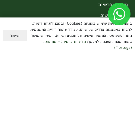
מדיניות פרטיות
הצהרת נגישות
באתר זה נעשה שימוש בעוגיות (Cookies) ובטכנולוגיות דומות,
אחריות על מוצרים
לרבות באמצעות צדדים שלישיים, לצורך שיפור חוויית המשתמש,
אישור
ניתוח סטטיסטי, התאמה אישית של תכנים ושיווק. המשך שימושך
צרו קשר
באתר מהווה הסכמה למסמך:
מדיניות פרטיות – טורטוגה
(Tortuga)
קיבוץ עמיר, הגליל העליון
contact@tortuga.co.il
טלפון: 050-3888567