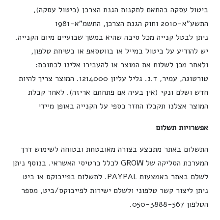
ביטול עסקה בהתאם לתקנות הגנת הצרכן (ביטול עסקה),
התשע"א-2010 וחוק הגנת הצרכן, התשמ"א-1981
ניתן לבטל קנייה מכל סיבה שהיא במשך שבועיים מיום הקנייה.
יש להודיע על ביטול במייל או בווטסאפ או בשיחת טלפון,
ולאחר מכן לשלוח את המוצר או להעבירו אלינו לכתובת:
טורטוגה, עמיר, ד.נ. גליל עליון 1214000. המוצר צריך להיות
חדש ושלם ונקי (אין בעיה אם פתחתם אריזה). לאחר קבלת
המוצר אצלנו תקבלו החזר כספי על הקנייה באופן מיידי
אפשרויות תשלום
התשלום באתר מתבצע בצורה מאובטחת ובטוחה לשימוש דרך
המערכת הסליקה של GROW לכלל כרטיסי האשראי. בנוסף ניתן
לשלם באתר באמצעות PAYPAL. לתשלום בפייבוקס או ביט
ניתן ליצור קשר טלפוני ולשלם ישירות לפייבוקס/ביט, מספר
הטלפון 050-3888-567.