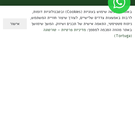
תיקי טיולים 60 ליטר
באתר זה נעשה שימוש בעוגיות (Cookies) ובטכנולוגיות דומות,
לרבות באמצעות צדדים שלישיים, לצורך שיפור חוויית המשתמש,
תיקים מתקפלים
אישור
ניתוח סטטיסטי, התאמה אישית של תכנים ושיווק. המשך שימושך
באתר מהווה הסכמה למסמך:
מדיניות פרטיות – טורטוגה
ערכות קפה
(Tortuga)
מידע למשתמש
תנאי שימוש ומשלוחים
מדיניות פרטיות
הצהרת נגישות
אחריות על מוצרים
צרו קשר
קיבוץ עמיר, הגליל העליון