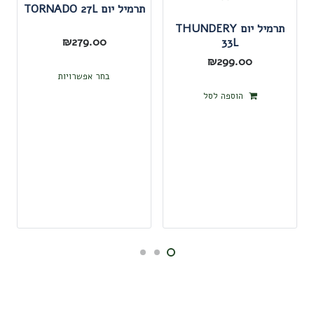
תרמיל יום TORNADO 27L
תרמיל יום THUNDERY
₪
279.00
33L
₪
299.00
למוצר
בחר אפשרויות
זה
הוספה לסל
יש
מספר
סוגים.
ניתן
לבחור
את
האפשרו
בעמוד
המוצר