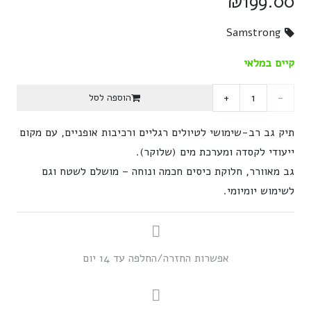
₪
199.00
Samstrong
קיים במלאי
כמות
הוספה לסל
של
תיק גב רב-שימושי לטיולים רגליים ורכיבות אופניים, עם מקום
ייעודי לקסדה ומערכת מים (שלוקר).
תיק
גב מאוורר, חלוקת כיסים חכמה ונוחה – מושלם לשטח וגם
יום
לשימוש יומיומי.
Trekking23
אפשרות החזרה/החלפה עד 14 יום