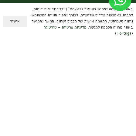
ערכות קפה
באתר זה נעשה שימוש בעוגיות (Cookies) ובטכנולוגיות דומות,
מידע למשתמש
לרבות באמצעות צדדים שלישיים, לצורך שיפור חוויית המשתמש,
אישור
ניתוח סטטיסטי, התאמה אישית של תכנים ושיווק. המשך שימושך
באתר מהווה הסכמה למסמך:
מדיניות פרטיות – טורטוגה
(Tortuga)
תנאי שימוש ומשלוחים
מדיניות פרטיות
הצהרת נגישות
אחריות על מוצרים
צרו קשר
קיבוץ עמיר, הגליל העליון
contact@tortuga.co.il
טלפון: 050-3888567