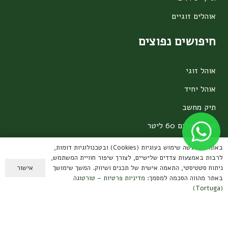
אוהלים זוגיים
חיפושים נפוצים
אוהל זוגי
אוהל יחיד
תיק מחשב
תיקי טיולים 60 ליטר
תיקים מתקפלים
באתר זה נעשה שימוש בעוגיות (Cookies) ובטכנולוגיות דומות,
לרבות באמצעות צדדים שלישיים, לצורך שיפור חוויית המשתמש,
ערכות קפה
אישור
ניתוח סטטיסטי, התאמה אישית של תכנים ושיווק. המשך שימושך
באתר מהווה הסכמה למסמך:
מדיניות פרטיות – טורטוגה
מידע למשתמש
(Tortuga)
תנאי שימוש ומשלוחים