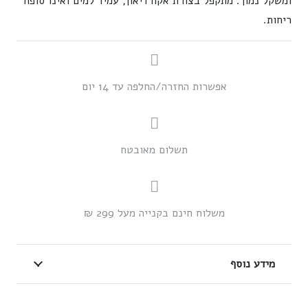
ומשקל נמוך. מתקפל בצורת אקורדיאון, עמיד למים ואינו סופח
מזרון
ריחות.
טיולים
מתקפל
אפשרות החזרה/החלפה עד 14 יום
תשלום מאובטח
משלוח חינם בקנייה מעל 299 ₪
מידע נוסף