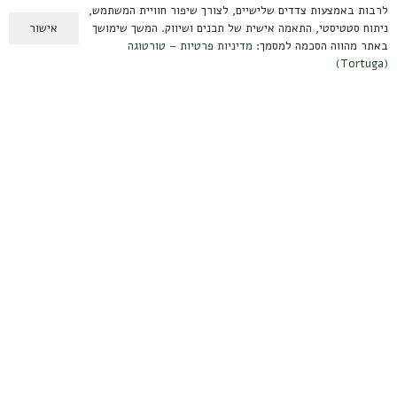
לרבות באמצעות צדדים שלישיים, לצורך שיפור חוויית המשתמש,
תיקים מתקפלים
אישור
ניתוח סטטיסטי, התאמה אישית של תכנים ושיווק. המשך שימושך
ערכות קפה
באתר מהווה הסכמה למסמך:
מדיניות פרטיות – טורטוגה
(Tortuga)
מידע למשתמש
תנאי שימוש ומשלוחים
מדיניות פרטיות
הצהרת נגישות
אחריות על מוצרים
צרו קשר
קיבוץ עמיר, הגליל העליון
contact@tortuga.co.il
טלפון: 050-3888567