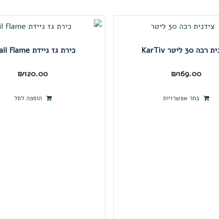
ה 30 ליטר KarTiv
כירת גז ניידת Trail Flame
₪
120.00
₪
169.00
למוצר
בחר אפשרויות
הוספה לסל
זה
יש
מספר
סוגים.
ניתן
לבחור
את
האפשרויות