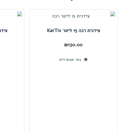
צידנית רכה 15 ליטר KarTiv
צידנית רכ
₪
130.00
למוצר
בחר אפשרויות
זה
יש
מספר
סוגים.
ניתן
לבחור
את
האפשרויות