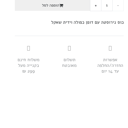
כמות
הוספה לסל
של
כוס נירוסטה עם דופן כפולה וידית שאקל
כוס
נירוסטה
עם
אפשרות
תשלום
משלוח חינם
ידית
החזרה/החלפה
מאובטח
בקנייה מעל
עד 14 יום
299 ₪