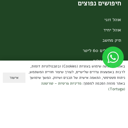
חיפושים נפוצים
אוהל זוגי
אוהל יחיד
תיק מחשב
תיקי טיולים 60 ליטר
תיקים מתקפלים
באתר זה נעשה שימוש בעוגיות (Cookies) ובטכנולוגיות דומות,
ערכות קפה
לרבות באמצעות צדדים שלישיים, לצורך שיפור חוויית המשתמש,
אישור
ניתוח סטטיסטי, התאמה אישית של תכנים ושיווק. המשך שימושך
מידע למשתמש
באתר מהווה הסכמה למסמך:
מדיניות פרטיות – טורטוגה
(Tortuga)
תנאי שימוש ומשלוחים
מדיניות פרטיות
הצהרת נגישות