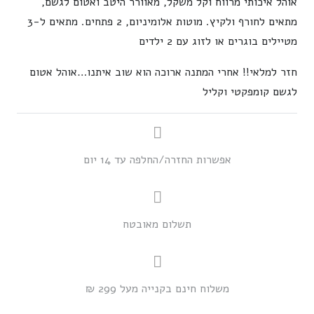
אוהל איכותי מרווח וקל משקל, מאוורר היטב ואטום לגשם,
מתאים לחורף ולקיץ. מוטות אלומיניום, 2 פתחים. מתאים ל-3
אוהל
מטיילים בוגרים או לזוג עם 2 ילדים
אטום
חזר למלאי!! אחרי המתנה ארוכה הוא שוב איתנו…אוהל אטום
לגשם
לגשם קומפקטי וקליל
ל-4
אפשרות החזרה/החלפה עד 14 יום
תשלום מאובטח
משלוח חינם בקנייה מעל 299 ₪