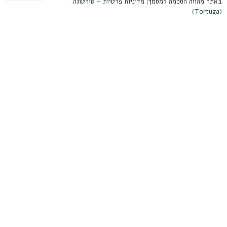
באתר מהווה הסכמה למסמך:
מדיניות פרטיות – טורטוגה
(Tortuga)
מידע למשתמש
תנאי שימוש ומשלוחים
מדיניות פרטיות
הצהרת נגישות
אחריות על מוצרים
צרו קשר
קיבוץ עמיר, הגליל העליון
contact@tortuga.co.il
טלפון: 050-3888567