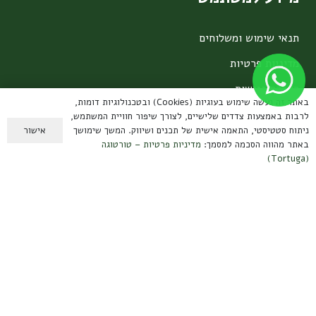
תנאי שימוש ומשלוחים
מדיניות פרטיות
הצהרת נגישות
באתר זה נעשה שימוש בעוגיות (Cookies) ובטכנולוגיות דומות,
אחריות על מוצרים
לרבות באמצעות צדדים שלישיים, לצורך שיפור חוויית המשתמש,
אישור
ניתוח סטטיסטי, התאמה אישית של תכנים ושיווק. המשך שימושך
צרו קשר
באתר מהווה הסכמה למסמך:
מדיניות פרטיות – טורטוגה
(Tortuga)
קיבוץ עמיר, הגליל העליון
contact@tortuga.co.il
טלפון: 050-3888567