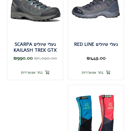
לבחור
לבחור
את
את
האפשרויות
האפשרו
בעמוד
בעמוד
המוצר
המוצר
נעלי טיולים RED LINE
נעלי טיולים SCARPA
KAILASH TREK GTX
המחיר
המחיר
₪
990.00
₪
1,090.00
₪
449.00
המקורי
הנוכחי
למוצר
למוצר
בחר אפשרויות
בחר אפשרויות
היה:
הוא:
זה
זה
90.00.
₪1,090.00.
יש
יש
מספר
מספר
סוגים.
סוגים.
ניתן
ניתן
לבחור
לבחור
את
את