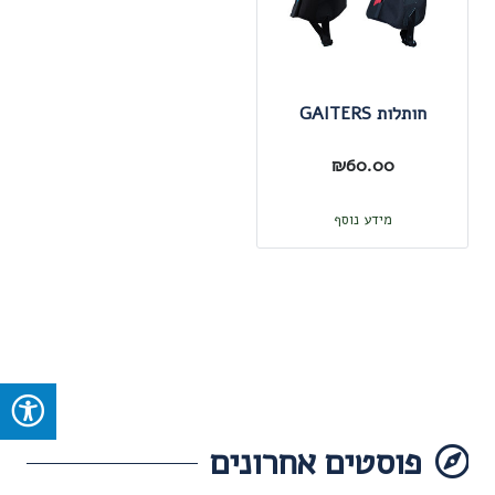
האפשרויות
האפשרו
בעמוד
בעמוד
המוצר
המוצר
חותלות GAITERS
₪
60.00
מידע נוסף
פוסטים אחרונים