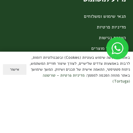
תנאי שימוש ומשלוחים
מדיניות פרטיות
הצהרת נגישות
אחריות על מוצרים
באתר זה נעשה שימוש בעוגיות (Cookies) ובטכנולוגיות דומות,
צרו קשר
לרבות באמצעות צדדים שלישיים, לצורך שיפור חוויית המשתמש,
אישור
ניתוח סטטיסטי, התאמה אישית של תכנים ושיווק. המשך שימושך
באתר מהווה הסכמה למסמך:
מדיניות פרטיות – טורטוגה
קיבוץ עמיר, הגליל העליון
(Tortuga)
contact@tortuga.co.il
טלפון: 050-3888567