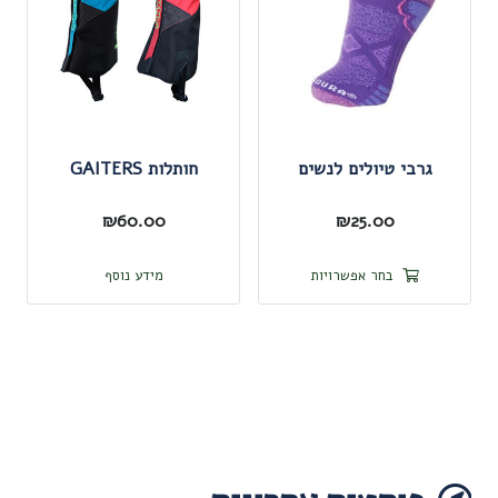
לבחור
לבחור
את
את
האפשרויות
האפשרו
בעמוד
בעמוד
המוצר
המוצר
גרבי טיולים לנשים
חותלות GAITERS
₪
60.00
₪
25.00
למוצר
בחר אפשרויות
מידע נוסף
זה
יש
מספר
סוגים.
ניתן
לבחור
את