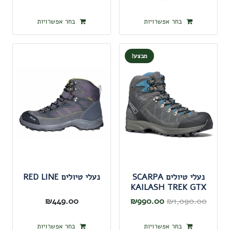
למוצר
למוצר
בחר אפשרויות
בחר אפשרויות
זה
זה
יש
יש
מבצע!
מספר
מספר
סוגים.
סוגים.
ניתן
ניתן
לבחור
לבחור
את
את
האפשרויות
האפשרו
בעמוד
בעמוד
המוצר
המוצר
נעלי טיולים SCARPA
נעלי טיולים RED LINE
KAILASH TREK GTX
המחיר
המחיר
₪
449.00
₪
990.00
₪
1,090.00
המקורי
הנוכחי
למוצר
למוצר
בחר אפשרויות
בחר אפשרויות
היה:
הוא: