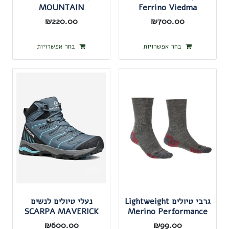
MOUNTAIN
Ferrino Viedma
EQUIPMENT REDLINE
₪
220.00
₪
700.00
LS
למוצר
למוצר
בחר אפשרויות
בחר אפשרויות
זה
זה
יש
יש
מספר
מספר
סוגים.
סוגים.
ניתן
ניתן
לבחור
לבחור
את
את
האפשרויות
האפשרו
בעמוד
בעמוד
המוצר
המוצר
גרבי טיולים Lightweight
נעלי טיולים לנשים
SCARPA MAVERICK
Merino Performance
₪
600.00
₪
99.00