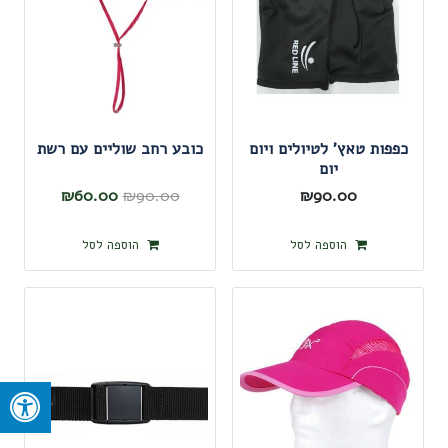
לבחור
את
האפשרויות
בעמוד
המוצר
כפפות טאץ' לטיולים ויום
כובע רחב שוליים עם רשת
יום
המחיר
המחיר
₪
60.00
₪
90.00
₪
90.00
המקורי
הנוכחי
הוספה לסל
הוספה לסל
היה:
הוא:
₪60.00.
₪90.00.