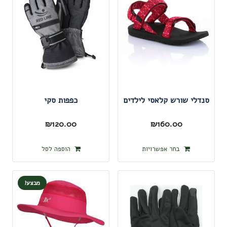
סוגים.
סוגים.
ניתן
ניתן
לבחור
לבחור
את
את
האפשרויות
האפשרו
בעמוד
בעמוד
המוצר
המוצר
סנדלי שורש קלאסי לילדים
כפפות סקי
₪
120.00
₪
160.00
למוצר
בחר אפשרויות
הוספה לסל
זה
יש
מבצע!
מספר
סוגים.
ניתן