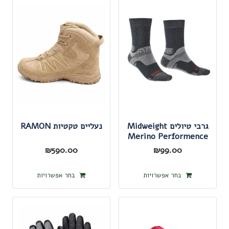
מספר
מספר
סוגים.
סוגים.
ניתן
ניתן
לבחור
לבחור
את
את
האפשרויות
האפשרו
בעמוד
בעמוד
המוצר
המוצר
גרבי טיולים Midweight
נעליים טקטיות RAMON
Merino Performence
₪
590.00
₪
99.00
למוצר
למוצר
בחר אפשרויות
בחר אפשרויות
זה
זה
יש
יש
מספר
מספר