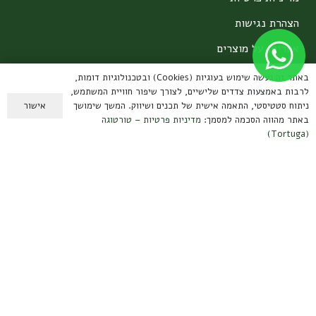
הצהרת נגישות
אחריות על מוצרים
באתר זה נעשה שימוש בעוגיות (Cookies) ובטכנולוגיות דומות,
צרו קשר
לרבות באמצעות צדדים שלישיים, לצורך שיפור חוויית המשתמש,
אישור
ניתוח סטטיסטי, התאמה אישית של תכנים ושיווק. המשך שימושך
באתר מהווה הסכמה למסמך:
מדיניות פרטיות – טורטוגה
קיבוץ עמיר, הגליל העליון
(Tortuga)
contact@tortuga.co.il
טלפון: 050-3888567