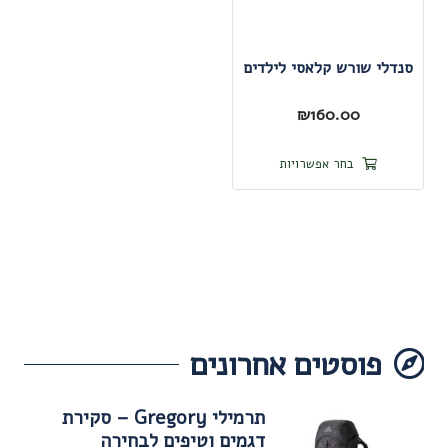
בעמוד
בעמוד
המוצר
המוצר
סנדלי שורש קלאסי לילדים
₪
160.00
למוצר
בחר אפשרויות
זה
יש
מספר
סוגים.
ניתן
לבחור
פוסטים אחרונים
את
האפשרויות
בעמוד
תרמילי Gregory – סקירת
דגמים וטיפים לבחירה
המוצר