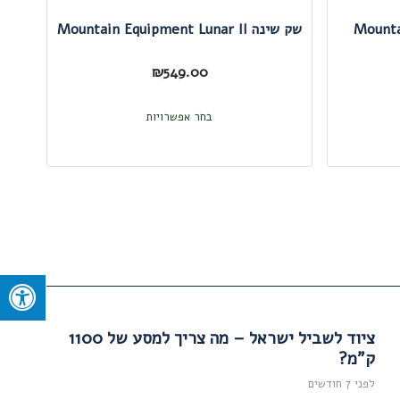
Mountain E
שק שינה Mountain Equipment Lunar II
₪
549.00
למוצר
בחר אפשרויות
זה
יש
מספר
סוגים.
ניתן
לבחור
את
האפשרויות
ציוד לשביל ישראל – מה צריך למסע של 1100
ק"מ?
בעמוד
המוצר
לפני 7 חודשים